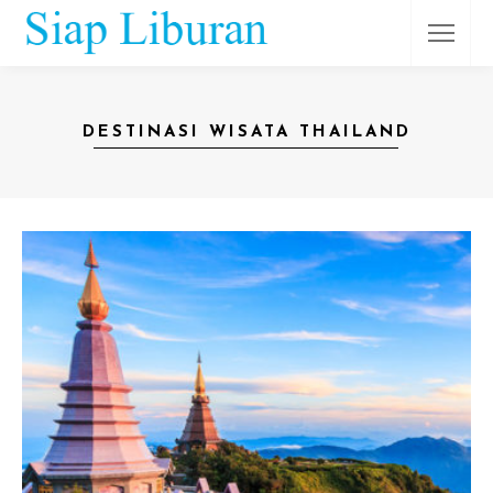
DESTINASI WISATA THAILAND