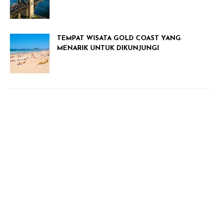
TEMPAT WISATA GOLD COAST YANG
MENARIK UNTUK DIKUNJUNGI