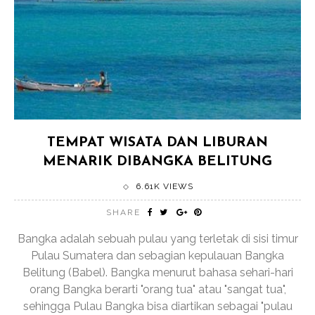
TEMPAT WISATA DAN LIBURAN
MENARIK DIBANGKA BELITUNG
6.61K VIEWS
SHARE
Bangka adalah sebuah pulau yang terletak di sisi timur
Pulau Sumatera dan sebagian kepulauan Bangka
Belitung (Babel). Bangka menurut bahasa sehari-hari
orang Bangka berarti "orang tua" atau "sangat tua",
sehingga Pulau Bangka bisa diartikan sebagai "pulau