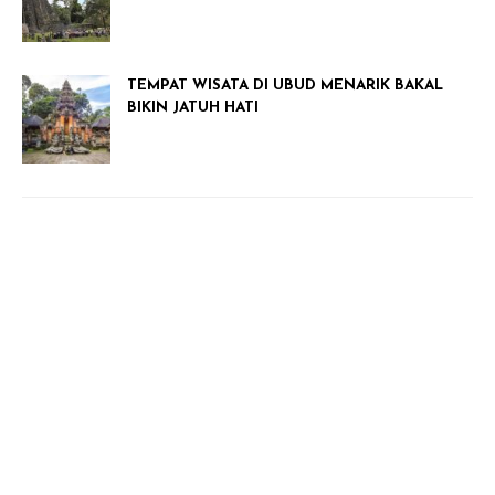
TEMPAT WISATA DI UBUD MENARIK BAKAL
BIKIN JATUH HATI