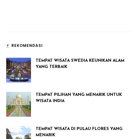
REKOMENDASI
TEMPAT WISATA SWEDIA KEUNIKAN ALAM
YANG TERBAIK
TEMPAT PILIHAN YANG MENARIK UNTUK
WISATA INDIA
TEMPAT WISATA DI PULAU FLORES YANG
MENARIK