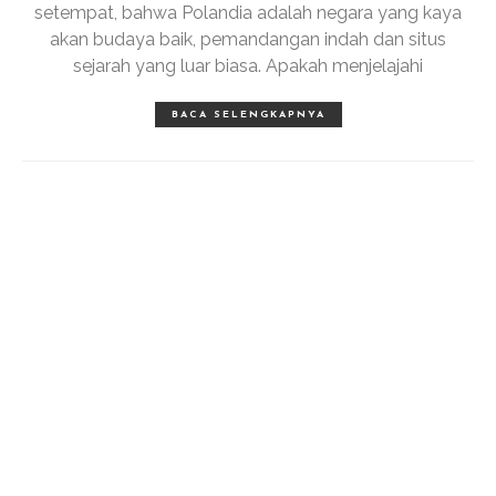
setempat, bahwa Polandia adalah negara yang kaya
akan budaya baik, pemandangan indah dan situs
sejarah yang luar biasa. Apakah menjelajahi
BACA SELENGKAPNYA