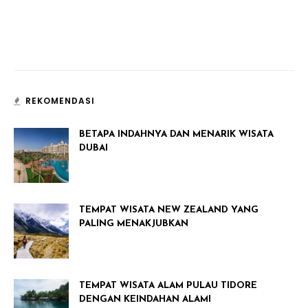
REKOMENDASI
BETAPA INDAHNYA DAN MENARIK WISATA
DUBAI
TEMPAT WISATA NEW ZEALAND YANG
PALING MENAKJUBKAN
TEMPAT WISATA ALAM PULAU TIDORE
DENGAN KEINDAHAN ALAMI