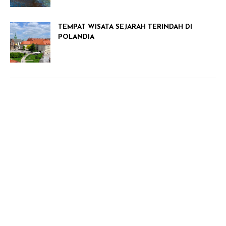
TEMPAT WISATA SEJARAH TERINDAH DI
POLANDIA