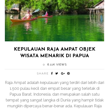
KEPULAUAN RAJA AMPAT OBJEK
WISATA MENARIK DI PAPUA
6.11K VIEWS
SHARE
Raja Ampat adalah kepulauan yang terdiri dari lebih dari
1.500 pulau kecil dan empat besar yang terletak di
Papua Barat, Indonesia, dan merupakan salah satu
tempat yang sangat langka di Dunia yang hampir tidak
mungkin dipercaya benar-benar ada. Kepulauan Raja