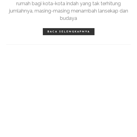
rumah bagi kota-kota indah yang tak terhitung
jumlahnya, masing-masing menambah lansekap dan
budaya
BACA SELENGKAPNYA