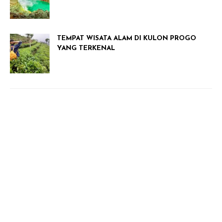
TEMPAT WISATA ALAM DI KULON PROGO
YANG TERKENAL