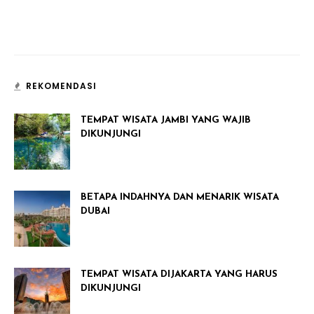
REKOMENDASI
TEMPAT WISATA JAMBI YANG WAJIB
DIKUNJUNGI
BETAPA INDAHNYA DAN MENARIK WISATA
DUBAI
TEMPAT WISATA DIJAKARTA YANG HARUS
DIKUNJUNGI