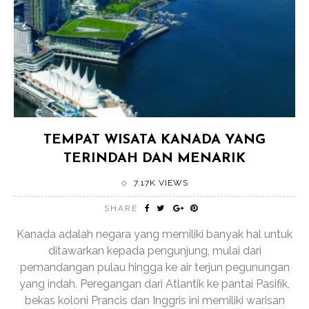
TEMPAT WISATA KANADA YANG
TERINDAH DAN MENARIK
7.17K VIEWS
SHARE
Kanada adalah negara yang memiliki banyak hal untuk
ditawarkan kepada pengunjung, mulai dari
pemandangan pulau hingga ke air terjun pegunungan
yang indah. Peregangan dari Atlantik ke pantai Pasifik,
bekas koloni Prancis dan Inggris ini memiliki warisan