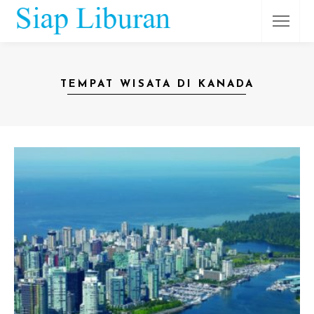
TEMPAT WISATA DI KANADA