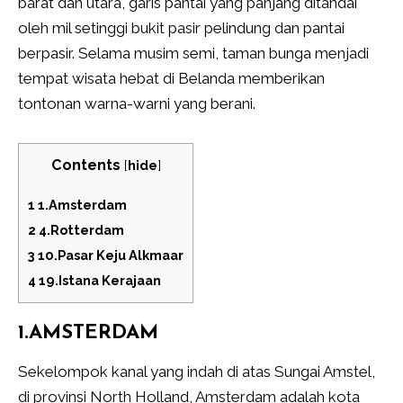
barat dan utara, garis pantai yang panjang ditandai
oleh mil setinggi bukit pasir pelindung dan pantai
berpasir. Selama musim semi, taman bunga menjadi
tempat wisata hebat di Belanda memberikan
tontonan warna-warni yang berani.
Contents
[
hide
]
1
1.Amsterdam
2
4.Rotterdam
3
10.Pasar Keju Alkmaar
4
19.Istana Kerajaan
1.AMSTERDAM
Sekelompok kanal yang indah di atas Sungai Amstel,
di provinsi North Holland, Amsterdam adalah kota