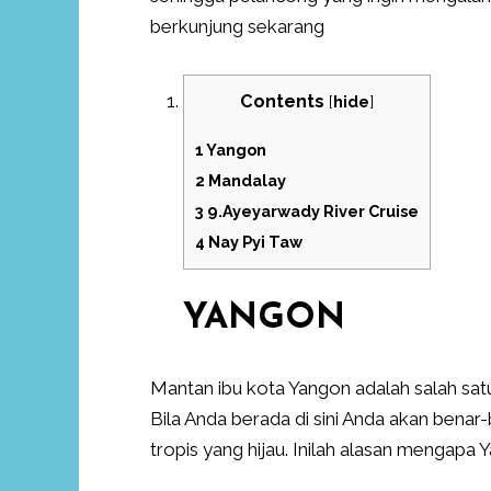
berkunjung sekarang
Contents
[
hide
]
1
Yangon
2
Mandalay
3
9.Ayeyarwady River Cruise
4
Nay Pyi Taw
YANGON
Mantan ibu kota Yangon adalah salah satu
Bila Anda berada di sini Anda akan bena
tropis yang hijau. Inilah alasan mengapa